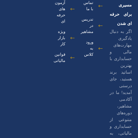
تماس
آزمون
مسیری
با ما
های
برای حرفه
حرفه
تدریس
ای
ای شدن
در
اگر به دنبال
مشاهیر
ویژه
بازار
یادگیری
ورود
کار
مهارت‌های
به
مالی و
کلاس
قوانین
حسابداری با
مالیاتی
بهترین
اساتید برند
هستید، جای
درستی
آمدید! ما در
آکادمی
مشاهیر،
دوره‌های
متنوعی از
حسابداری و
مالیاتی، به