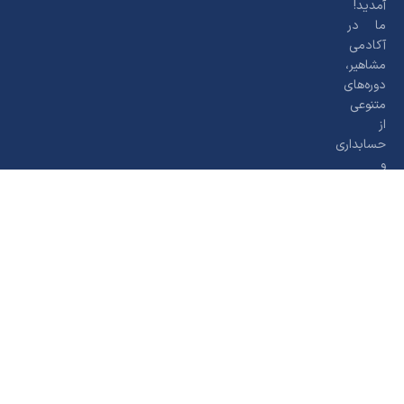
آمدید!
ما در
آکادمی
مشاهیر،
دوره‌های
متنوعی
از
حسابداری
و
مالیاتی،
به
صورت
آنلاین
و
آفلاین
برگزار
می‌کنیم
تا شما
را برای
دنیای
کسب‌وکار