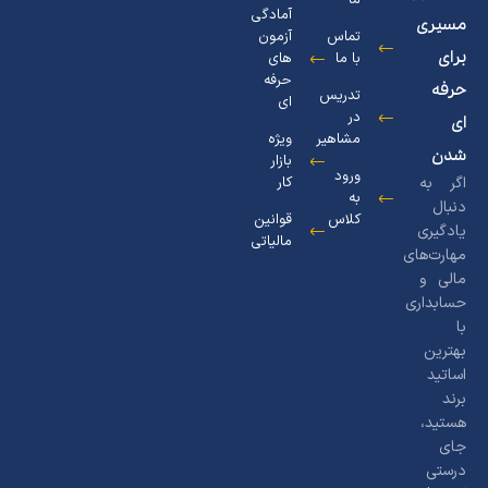
ما
آمادگی
مسیری
تماس
آزمون
برای
با ما
های
حرفه
حرفه
تدریس
ای
در
ای
مشاهیر
ویژه
شدن
بازار
ورود
اگر به
کار
به
دنبال
کلاس
قوانین
یادگیری
مالیاتی
مهارت‌های
مالی و
حسابداری
با
بهترین
اساتید
برند
هستید،
جای
درستی