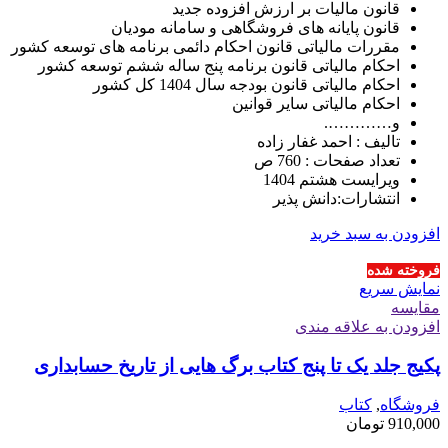
قانون مالیات بر ارزش افزوده جدید
قانون پایانه های فروشگاهی و سامانه مودیان
مقررات مالیاتی قانون احکام دائمی برنامه های توسعه کشور
احکام مالیاتی قانون برنامه پنج ساله ششم توسعه کشور
احکام مالیاتی قانون بودجه سال 1404 کل کشور
احکام مالیاتی سایر قوانین
و………….
تالیف : احمد غفار زاده
تعداد صفحات : 760 ص
ویرایست هشتم 1404
انتشارات:دانش پذیر
افزودن به سبد خرید
فروخته شده
نمایش سریع
مقايسه
افزودن به علاقه مندی
پکیج جلد یک تا پنج کتاب برگ هایی از تاریخ حسابداری
فروشگاه
,
کتاب
910,000
تومان