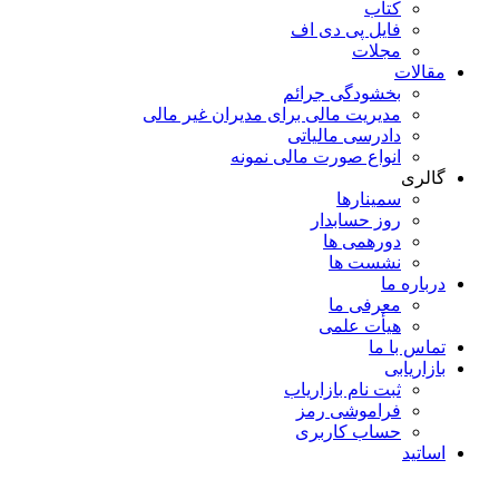
کتاب
فایل پی دی اف
مجلات
مقالات
بخشودگی جرائم
مدیریت مالی برای مدیران غیر مالی
دادرسی مالیاتی
انواع صورت مالی نمونه
گالری
سمینارها
روز حسابدار
دورهمی ها
نشست ها
درباره ما
معرفی ما
هیأت علمی
تماس با ما
بازاریابی
ثبت نام بازاریاب
فراموشی رمز
حساب کاربری
اساتید