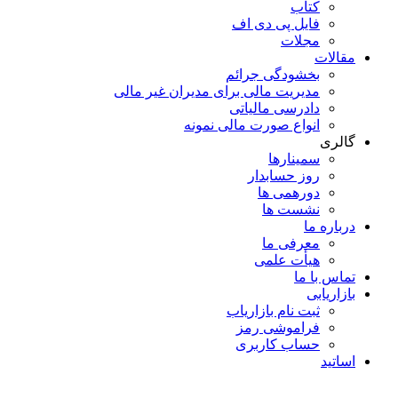
کتاب
فایل پی دی اف
مجلات
مقالات
بخشودگی جرائم
مدیریت مالی برای مدیران غیر مالی
دادرسی مالیاتی
انواع صورت مالی نمونه
گالری
سمینارها
روز حسابدار
دورهمی ها
نشست ها
درباره ما
معرفی ما
هیأت علمی
تماس با ما
بازاریابی
ثبت نام بازاریاب
فراموشی رمز
حساب کاربری
اساتید