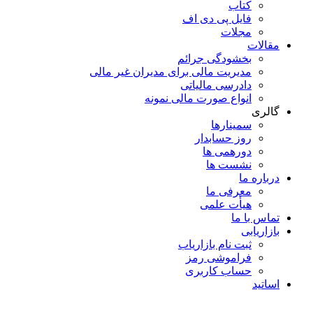
کتاب
فایل پی دی اف
مجلات
مقالات
بخشودگی جرائم
مدیریت مالی برای مدیران غیر مالی
دادرسی مالیاتی
انواع صورت مالی نمونه
گالری
سمینارها
روز حسابدار
دورهمی ها
نشست ها
درباره ما
معرفی ما
هیأت علمی
تماس با ما
بازاریابی
ثبت نام بازاریاب
فراموشی رمز
حساب کاربری
اساتید