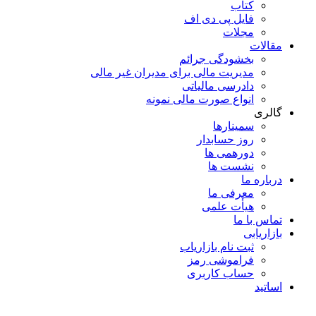
کتاب
فایل پی دی اف
مجلات
مقالات
بخشودگی جرائم
مدیریت مالی برای مدیران غیر مالی
دادرسی مالیاتی
انواع صورت مالی نمونه
گالری
سمینارها
روز حسابدار
دورهمی ها
نشست ها
درباره ما
معرفی ما
هیأت علمی
تماس با ما
بازاریابی
ثبت نام بازاریاب
فراموشی رمز
حساب کاربری
اساتید