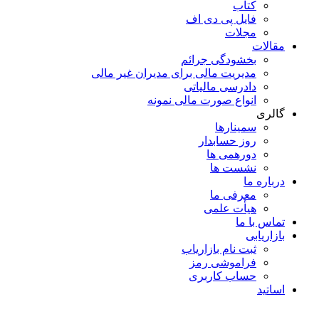
کتاب
فایل پی دی اف
مجلات
مقالات
بخشودگی جرائم
مدیریت مالی برای مدیران غیر مالی
دادرسی مالیاتی
انواع صورت مالی نمونه
گالری
سمینارها
روز حسابدار
دورهمی ها
نشست ها
درباره ما
معرفی ما
هیأت علمی
تماس با ما
بازاریابی
ثبت نام بازاریاب
فراموشی رمز
حساب کاربری
اساتید