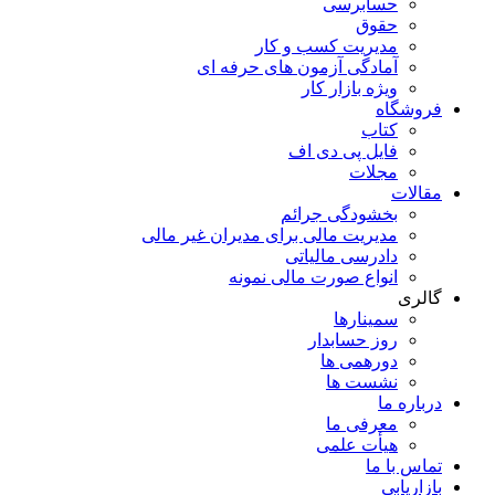
حسابرسی
حقوق
مدیریت کسب و کار
آمادگی آزمون های حرفه ای
ویژه بازار کار
فروشگاه
کتاب
فایل پی دی اف
مجلات
مقالات
بخشودگی جرائم
مدیریت مالی برای مدیران غیر مالی
دادرسی مالیاتی
انواع صورت مالی نمونه
گالری
سمینارها
روز حسابدار
دورهمی ها
نشست ها
درباره ما
معرفی ما
هیأت علمی
تماس با ما
بازاریابی