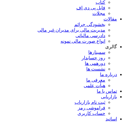
کتاب
فایل پی دی اف
مجلات
مقالات
بخشودگی جرائم
مدیریت مالی برای مدیران غیر مالی
دادرسی مالیاتی
انواع صورت مالی نمونه
گالری
سمینارها
روز حسابدار
دورهمی ها
نشست ها
درباره ما
معرفی ما
هیأت علمی
تماس با ما
بازاریابی
ثبت نام بازاریاب
فراموشی رمز
حساب کاربری
اساتید