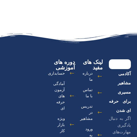
لینک های
دوره های
مفید
آموزشی
درباره
حسابداری
آکادمی
ما
مشاهیر
آمادگی
تماس
آزمون
مسیری
با ما
های
برای حرفه
حرفه
تدریس
ای
ای شدن
در
اگر به دنبال
مشاهیر
ویژه
بازار
یادگیری
ورود
کار
مهارت‌های
به