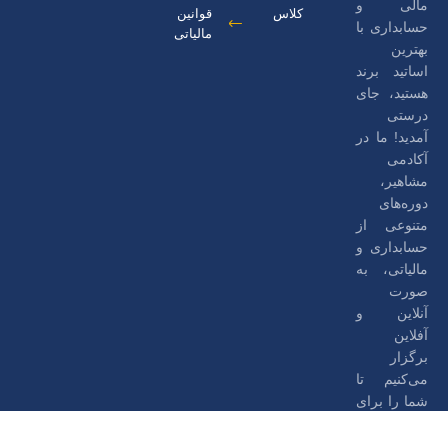
مالی و
کلاس
قوانین
حسابداری با
مالیاتی
بهترین
اساتید برند
هستید، جای
درستی
آمدید! ما در
آکادمی
مشاهیر،
دوره‌های
متنوعی از
حسابداری و
مالیاتی، به
صورت
آنلاین و
آفلاین
برگزار
می‌کنیم تا
شما را برای
دنیای
4655
کسب‌وکار