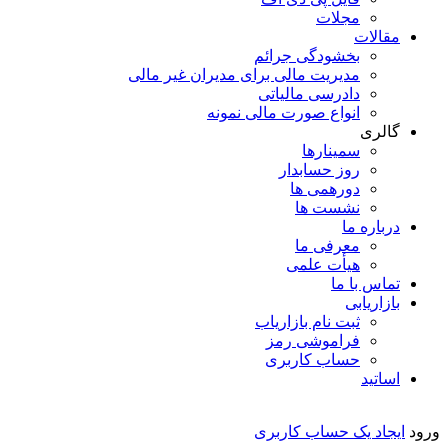
مجلات
مقالات
بخشودگی جرائم
مدیریت مالی برای مدیران غیر مالی
دادرسی مالیاتی
انواع صورت مالی نمونه
گالری
سمینارها
روز حسابدار
دورهمی ها
نشست ها
درباره ما
معرفی ما
هیأت علمی
تماس با ما
بازاریابی
ثبت نام بازاریاب
فراموشی رمز
حساب کاربری
اساتید
ورود
ایجاد یک حساب کاربری