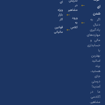
تدریس
ای
در
ای
مشاهیر
ویژه
شدن
بازار
ورود
اگر به
کار
به
دنبال
کلاس
قوانین
یادگیری
مالیاتی
مهارت‌های
مالی و
حسابداری
با
بهترین
اساتید
برند
هستید،
جای
درستی
آمدید!
ما در
آکادمی
مشاهیر،