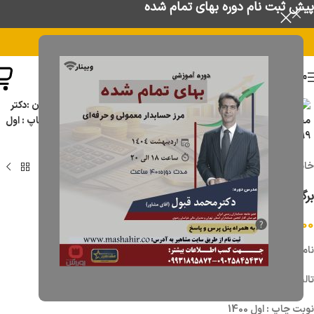
پیش ثبت نام دوره بهای تمام شده
منو
برای بزرگنمایی کلیک کنید
خانه
/
فروشگاه
/
کتاب
برگ هایی از تاریخ حسابداری جلد دوم
350,000
تومان
نام کتاب : برگ هایی از تاریخ حسابداری جلد اول
تالیف و گردآورندگان :دکتر محسن ژاله آزاد زنجانی
و خانم لیلا بیگلری
نوبت چاپ : اول 1400