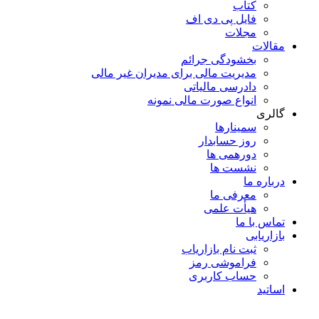
کتاب
فایل پی دی اف
مجلات
مقالات
بخشودگی جرائم
مدیریت مالی برای مدیران غیر مالی
دادرسی مالیاتی
انواع صورت مالی نمونه
گالری
سمینارها
روز حسابدار
دورهمی ها
نشست ها
درباره ما
معرفی ما
هیأت علمی
تماس با ما
بازاریابی
ثبت نام بازاریاب
فراموشی رمز
حساب کاربری
اساتید