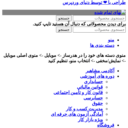
طراحی با ❤ توسط​ دنیای وردپرس
جستجو
برای دیدن محصولاتی که دنبال آن هستید تایپ کنید.
جستجو
منو
دسته بندی ها
منوی دسته های خود را در هدرساز -> موبایل -> منوی اصلی موبایل
-> نمایش/مخفی -> انتخاب منو، تنظیم کنید
آکادمی مشاهیر
دوره های آموزشی
حسابداری
قوانین مالیاتی
قانون کار و تأمین اجتماعی
حسابرسی
حقوق
مدیریت کسب و کار
آمادگی آزمون های حرفه ای
ویژه بازار کار
فروشگاه