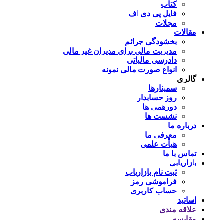
کتاب
فایل پی دی اف
مجلات
مقالات
بخشودگی جرائم
مدیریت مالی برای مدیران غیر مالی
دادرسی مالیاتی
انواع صورت مالی نمونه
گالری
سمینارها
روز حسابدار
دورهمی ها
نشست ها
درباره ما
معرفی ما
هیأت علمی
تماس با ما
بازاریابی
ثبت نام بازاریاب
فراموشی رمز
حساب کاربری
اساتید
علاقه مندی
مقايسه