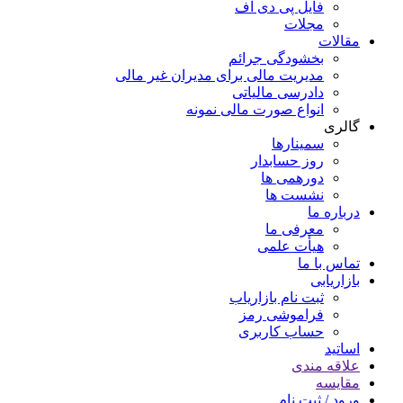
فایل پی دی اف
مجلات
مقالات
بخشودگی جرائم
مدیریت مالی برای مدیران غیر مالی
دادرسی مالیاتی
انواع صورت مالی نمونه
گالری
سمینارها
روز حسابدار
دورهمی ها
نشست ها
درباره ما
معرفی ما
هیأت علمی
تماس با ما
بازاریابی
ثبت نام بازاریاب
فراموشی رمز
حساب کاربری
اساتید
علاقه مندی
مقايسه
ورود / ثبت نام