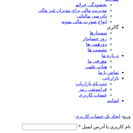
بخشودگی جرائم
مدیریت مالی برای مدیران غیر مالی
دادرسی مالیاتی
انواع صورت مالی نمونه
گالری
سمینارها
روز حسابدار
دورهمی ها
نشست ها
درباره ما
معرفی ما
هیأت علمی
تماس با ما
بازاریابی
ثبت نام بازاریاب
فراموشی رمز
حساب کاربری
اساتید
ورود
ایجاد یک حساب کاربری
الزامی
نام کاربری یا آدرس ایمیل
*