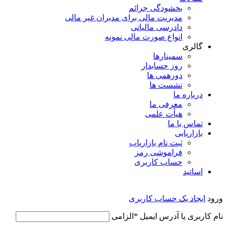
بخشودگی جرائم
مدیریت مالی برای مدیران غیر مالی
دادرسی مالیاتی
انواع صورت مالی نمونه
گالری
سمینارها
روز حسابدار
دورهمی ها
نشست ها
درباره ما
معرفی ما
هیأت علمی
تماس با ما
بازاریابی
ثبت نام بازاریاب
فراموشی رمز
حساب کاربری
اساتید
ورود
ایجاد یک حساب کاربری
نام کاربری یا آدرس ایمیل
*
الزامی