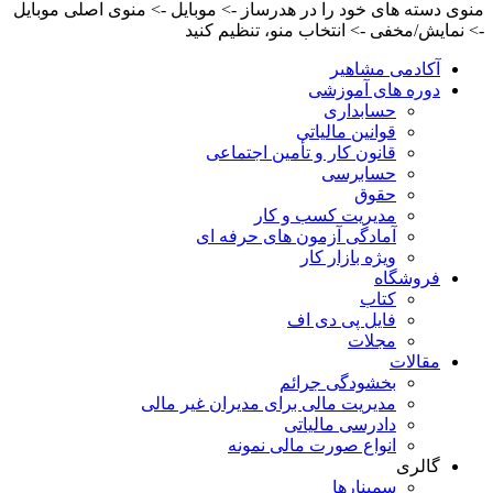
منوی دسته های خود را در هدرساز -> موبایل -> منوی اصلی موبایل
-> نمایش/مخفی -> انتخاب منو، تنظیم کنید
آکادمی مشاهیر
دوره های آموزشی
حسابداری
قوانین مالیاتی
قانون کار و تأمین اجتماعی
حسابرسی
حقوق
مدیریت کسب و کار
آمادگی آزمون های حرفه ای
ویژه بازار کار
فروشگاه
کتاب
فایل پی دی اف
مجلات
مقالات
بخشودگی جرائم
مدیریت مالی برای مدیران غیر مالی
دادرسی مالیاتی
انواع صورت مالی نمونه
گالری
سمینارها