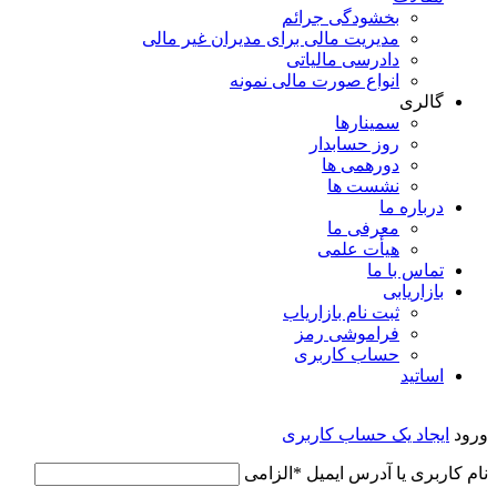
بخشودگی جرائم
مدیریت مالی برای مدیران غیر مالی
دادرسی مالیاتی
انواع صورت مالی نمونه
گالری
سمینارها
روز حسابدار
دورهمی ها
نشست ها
درباره ما
معرفی ما
هیأت علمی
تماس با ما
بازاریابی
ثبت نام بازاریاب
فراموشی رمز
حساب کاربری
اساتید
ورود
ایجاد یک حساب کاربری
نام کاربری یا آدرس ایمیل
*
الزامی