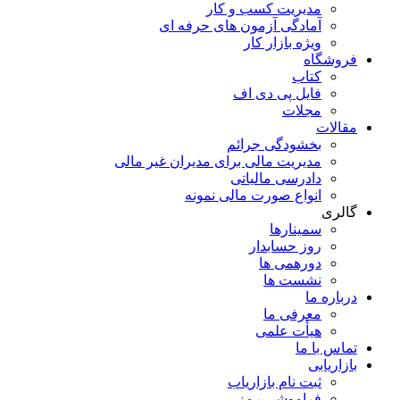
مدیریت کسب و کار
آمادگی آزمون های حرفه ای
ویژه بازار کار
فروشگاه
کتاب
فایل پی دی اف
مجلات
مقالات
بخشودگی جرائم
مدیریت مالی برای مدیران غیر مالی
دادرسی مالیاتی
انواع صورت مالی نمونه
گالری
سمینارها
روز حسابدار
دورهمی ها
نشست ها
درباره ما
معرفی ما
هیأت علمی
تماس با ما
بازاریابی
ثبت نام بازاریاب
فراموشی رمز