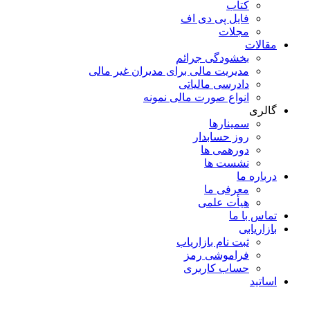
کتاب
فایل پی دی اف
مجلات
مقالات
بخشودگی جرائم
مدیریت مالی برای مدیران غیر مالی
دادرسی مالیاتی
انواع صورت مالی نمونه
گالری
سمینارها
روز حسابدار
دورهمی ها
نشست ها
درباره ما
معرفی ما
هیأت علمی
تماس با ما
بازاریابی
ثبت نام بازاریاب
فراموشی رمز
حساب کاربری
اساتید