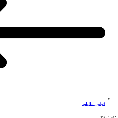
قوانین مالیاتی
250
4537