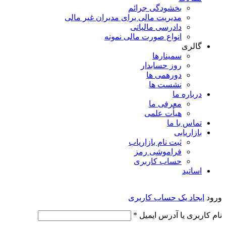
بخشودگی جرائم
مدیریت مالی برای مدیران غیر مالی
دادرسی مالیاتی
انواع صورت مالی نمونه
گالری
سمینارها
روز حسابدار
دورهمی ها
نشست ها
درباره ما
معرفی ما
هیأت علمی
تماس با ما
بازاریابی
ثبت نام بازاریاب
فراموشی رمز
حساب کاربری
اساتید
ورود
ایجاد یک حساب کاربری
الزامی
نام کاربری یا آدرس ایمیل
*