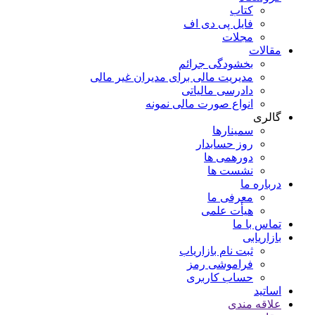
کتاب
فایل پی دی اف
مجلات
مقالات
بخشودگی جرائم
مدیریت مالی برای مدیران غیر مالی
دادرسی مالیاتی
انواع صورت مالی نمونه
گالری
سمینارها
روز حسابدار
دورهمی ها
نشست ها
درباره ما
معرفی ما
هیأت علمی
تماس با ما
بازاریابی
ثبت نام بازاریاب
فراموشی رمز
حساب کاربری
اساتید
علاقه مندی