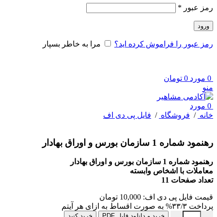
الزامی
رمز عبور
*
ورود
رمز عبور را فراموش کرده اید؟
مرا به خاطر بسپار
0
مورد
0
تومان
منو
0
مورد
خانه
/
فروشگاه
/
فایل پی دی اف
رهنمود شماره 1 سازمان بورس و اوراق بهادار
رهنمود شماره 1 سازمان بورس و اوراق بهادار
معاملات با اشخاص وابسته
تعداد صفحات 11
قیمت فایل پی دی اف:
10,000
تومان
پرداخت
۳۳/۳%
به صورت اقساط به ازای هر آیتم
پاور ارائه استاد قبول آخرین تغییرات سامانه مودیان و ارزش افزوده ع
خرید و دانلود فایل PDF
خرید کنید