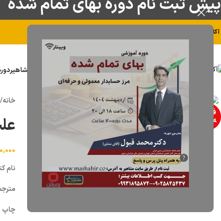
پیش ثبت نام دوره بهای تمام شده
تدریس در مشاهیر
ورود به کلاس
 آکادمی آموزشی مشاهیر خوش آمدید
آکادمی مشاهیر
دور
برای بزرگنمایی کلیک کنید
خانه
/
فروخت
عل
ه شده
0,000
نام ک
مترجم:
چاپ : ا