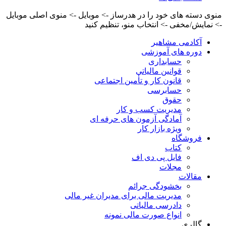
منوی دسته های خود را در هدرساز -> موبایل -> منوی اصلی موبایل
-> نمایش/مخفی -> انتخاب منو، تنظیم کنید
آکادمی مشاهیر
دوره های آموزشی
حسابداری
قوانین مالیاتی
قانون کار و تأمین اجتماعی
حسابرسی
حقوق
مدیریت کسب و کار
آمادگی آزمون های حرفه ای
ویژه بازار کار
فروشگاه
کتاب
فایل پی دی اف
مجلات
مقالات
بخشودگی جرائم
مدیریت مالی برای مدیران غیر مالی
دادرسی مالیاتی
انواع صورت مالی نمونه
گالری