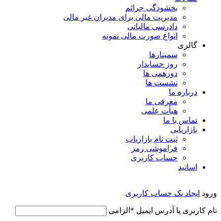
بخشودگی جرائم
مدیریت مالی برای مدیران غیر مالی
دادرسی مالیاتی
انواع صورت مالی نمونه
گالری
سمینارها
روز حسابدار
دورهمی ها
نشست ها
درباره ما
معرفی ما
هیأت علمی
تماس با ما
بازاریابی
ثبت نام بازاریاب
فراموشی رمز
حساب کاربری
اساتید
ورود
ایجاد یک حساب کاربری
نام کاربری یا آدرس ایمیل
*
الزامی