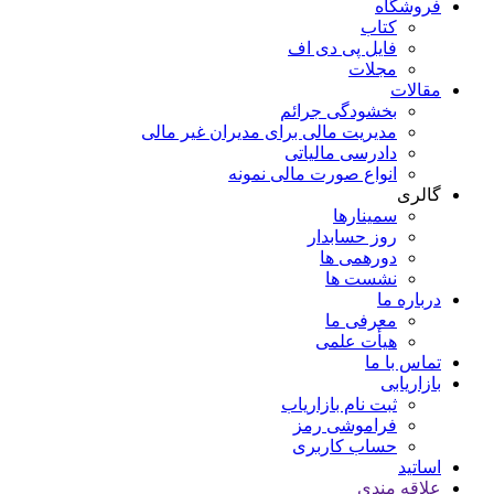
فروشگاه
کتاب
فایل پی دی اف
مجلات
مقالات
بخشودگی جرائم
مدیریت مالی برای مدیران غیر مالی
دادرسی مالیاتی
انواع صورت مالی نمونه
گالری
سمینارها
روز حسابدار
دورهمی ها
نشست ها
درباره ما
معرفی ما
هیأت علمی
تماس با ما
بازاریابی
ثبت نام بازاریاب
فراموشی رمز
حساب کاربری
اساتید
علاقه مندی