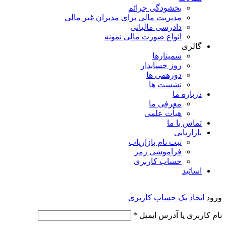
بخشودگی جرائم
مدیریت مالی برای مدیران غیر مالی
دادرسی مالیاتی
انواع صورت مالی نمونه
گالری
سمینارها
روز حسابدار
دورهمی ها
نشست ها
درباره ما
معرفی ما
هیأت علمی
تماس با ما
بازاریابی
ثبت نام بازاریاب
فراموشی رمز
حساب کاربری
اساتید
ورود
ایجاد یک حساب کاربری
الزامی
نام کاربری یا آدرس ایمیل
*