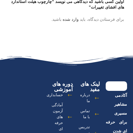
اولین کسی باشید که دیدگاهی می نویسد “چارچوب هیئت استاندارد
های افشای تغییرات”
برای فرستادن دیدگاه، باید
وارد شده
باشید.
لینک های
دوره های
مفید
آموزشی
درباره
حسابداری
آکادمی
ما
مشاهیر
آمادگی
تماس
آزمون
مسیری
با ما
های
برای حرفه
حرفه
تدریس
ای
ای شدن
در