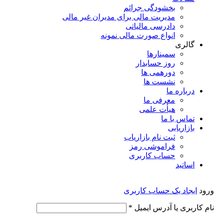
بخشودگی جرائم
مدیریت مالی برای مدیران غیر مالی
دادرسی مالیاتی
انواع صورت مالی نمونه
گالری
سمینارها
روز حسابدار
دورهمی ها
نشست ها
درباره ما
معرفی ما
هیأت علمی
تماس با ما
بازاریابی
ثبت نام بازاریاب
فراموشی رمز
حساب کاربری
اساتید
ورود
ایجاد یک حساب کاربری
الزامی
نام کاربری یا آدرس ایمیل
*