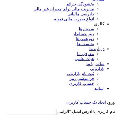
بخشودگی جرائم
مدیریت مالی برای مدیران غیر مالی
دادرسی مالیاتی
انواع صورت مالی نمونه
گالری
سمینارها
روز حسابدار
دورهمی ها
نشست ها
درباره ما
معرفی ما
هیأت علمی
تماس با ما
بازاریابی
ثبت نام بازاریاب
فراموشی رمز
حساب کاربری
اساتید
ورود
ایجاد یک حساب کاربری
نام کاربری یا آدرس ایمیل
*
الزامی