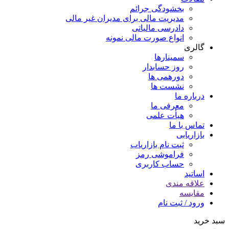
بخشودگی جرائم
مدیریت مالی برای مدیران غیر مالی
دادرسی مالیاتی
انواع صورت مالی نمونه
گالری
سمینارها
روز حسابدار
دورهمی ها
نشست ها
درباره ما
معرفی ما
هیأت علمی
تماس با ما
بازاریابی
ثبت نام بازاریاب
فراموشی رمز
حساب کاربری
اساتید
علاقه مندی
مقايسه
ورود / ثبت نام
سبد خرید