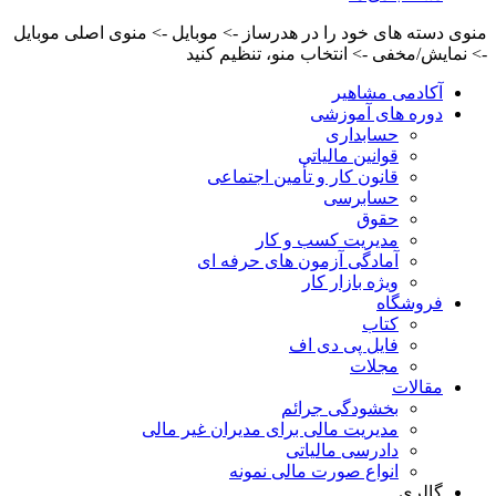
منوی دسته های خود را در هدرساز -> موبایل -> منوی اصلی موبایل
-> نمایش/مخفی -> انتخاب منو، تنظیم کنید
آکادمی مشاهیر
دوره های آموزشی
حسابداری
قوانین مالیاتی
قانون کار و تأمین اجتماعی
حسابرسی
حقوق
مدیریت کسب و کار
آمادگی آزمون های حرفه ای
ویژه بازار کار
فروشگاه
کتاب
فایل پی دی اف
مجلات
مقالات
بخشودگی جرائم
مدیریت مالی برای مدیران غیر مالی
دادرسی مالیاتی
انواع صورت مالی نمونه
گالری