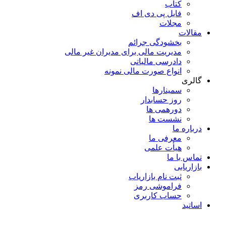
کتاب
فایل پی دی اف
مجلات
مقالات
بخشودگی جرائم
مدیریت مالی برای مدیران غیر مالی
دادرسی مالیاتی
انواع صورت مالی نمونه
گالری
سمینارها
روز حسابدار
دورهمی ها
نشست ها
درباره ما
معرفی ما
هیأت علمی
تماس با ما
بازاریابی
ثبت نام بازاریاب
فراموشی رمز
حساب کاربری
اساتید