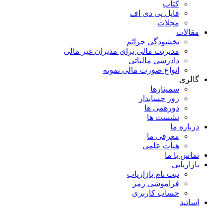
کتاب
فایل پی دی اف
مجلات
مقالات
بخشودگی جرائم
مدیریت مالی برای مدیران غیر مالی
دادرسی مالیاتی
انواع صورت مالی نمونه
گالری
سمینارها
روز حسابدار
دورهمی ها
نشست ها
درباره ما
معرفی ما
هیأت علمی
تماس با ما
بازاریابی
ثبت نام بازاریاب
فراموشی رمز
حساب کاربری
اساتید