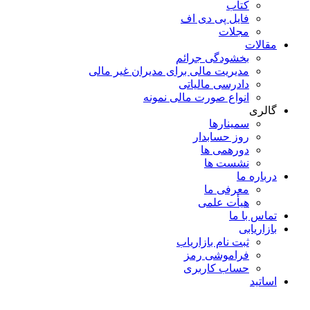
کتاب
فایل پی دی اف
مجلات
مقالات
بخشودگی جرائم
مدیریت مالی برای مدیران غیر مالی
دادرسی مالیاتی
انواع صورت مالی نمونه
گالری
سمینارها
روز حسابدار
دورهمی ها
نشست ها
درباره ما
معرفی ما
هیأت علمی
تماس با ما
بازاریابی
ثبت نام بازاریاب
فراموشی رمز
حساب کاربری
اساتید