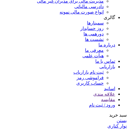
مدیریت مالی برای مدیران غیر مالی
دادرسی مالیاتی
انواع صورت مالی نمونه
گالری
سمینارها
روز حسابدار
دورهمی ها
نشست ها
درباره ما
معرفی ما
هیأت علمی
تماس با ما
بازاریابی
ثبت نام بازاریاب
فراموشی رمز
حساب کاربری
اساتید
علاقه مندی
مقايسه
ورود / ثبت نام
سبد خرید
بستن
نوار کناری