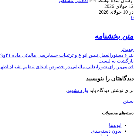
ارسال شده توسط
آکادمی مشاهیر
12 جولای 2026
در 10 جولای 2026
0
متن بخشنامه
جدیدتر
بند ۶ دستورالعمل تبیین انواع و ترتیبات حسابرسی مالیاتی ماده ۴۱و۲۹ ایین نامه ماده ۲۱۹ به شماره 200/99/522 مورخ 99/11/27 درامد براوردی نباید جریمه ماده169 و ارزش افزوده داشته باشه
بازگشت به لیست
قدیمی‌تر
رای شورایعالی مالیاتی در خصوص ادعای تنظیم اشتباه اظهارنامه
دیدگاهتان را بنویسید
برای نوشتن دیدگاه باید
وارد بشوید
.
بستن
دسته‌های محصولات
ایوندها
بدون دسته‌بندی