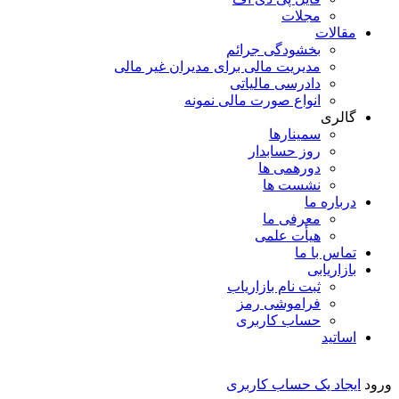
مجلات
مقالات
بخشودگی جرائم
مدیریت مالی برای مدیران غیر مالی
دادرسی مالیاتی
انواع صورت مالی نمونه
گالری
سمینارها
روز حسابدار
دورهمی ها
نشست ها
درباره ما
معرفی ما
هیأت علمی
تماس با ما
بازاریابی
ثبت نام بازاریاب
فراموشی رمز
حساب کاربری
اساتید
ورود
ایجاد یک حساب کاربری