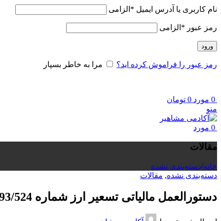
نام کاربری یا آدرس ایمیل
*
الزامی
رمز عبور
*
الزامی
ورود
رمز عبور را فراموش کرده اید؟
مرا به خاطر بسپار
0
مورد
0
تومان
منو
0
مورد
مقالات
خانه
/
دسته‌بندی نشده
دسته‌بندی نشده
,
مقالات
دستورالعمل مالیاتی تسعیر ارز شماره 200/93/524 مورخ ۱۳۹۳/۶/۲۲ (نرخ مرجع، مبادله ای و ازاد)