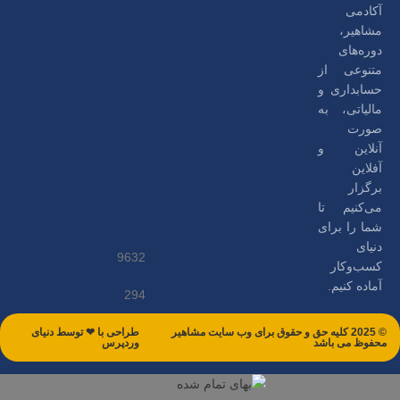
آکادمی
مشاهیر،
دوره‌های
متنوعی از
حسابداری و
مالیاتی، به
صورت
آنلاین و
آفلاین
برگزار
می‌کنیم تا
شما را برای
دنیای
9632
کسب‌وکار
آماده کنیم.
294
© 2025 کلیه حق و حقوق برای وب سایت مشاهیر
طراحی با ❤ توسط​ دنیای
محفوظ می باشد
وردپرس