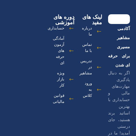
لینک های
دوره های
مفید
آموزشی
درباره
حسابداری
آکادمی
ما
مشاهیر
آمادگی
تماس
آزمون
مسیری
با ما
های
برای حرفه
حرفه
تدریس
ای
ای شدن
در
اگر به دنبال
مشاهیر
ویژه
بازار
یادگیری
ورود
کار
مهارت‌های
به
مالی و
کلاس
قوانین
حسابداری با
مالیاتی
بهترین
اساتید برند
هستید، جای
درستی
آمدید! ما در