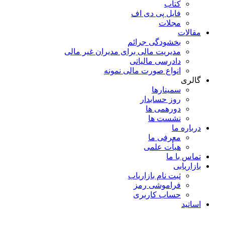
کتاب
فایل پی دی اف
مجلات
مقالات
بخشودگی جرائم
مدیریت مالی برای مدیران غیر مالی
دادرسی مالیاتی
انواع صورت مالی نمونه
گالری
سمینارها
روز حسابدار
دورهمی ها
نشست ها
درباره ما
معرفی ما
هیأت علمی
تماس با ما
بازاریابی
ثبت نام بازاریاب
فراموشی رمز
حساب کاربری
اساتید