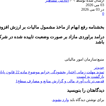
ارسال شده توسط
آکادمی مشاهیر
03 می 2026
در 03 می 2026
0
بخشنامه رفع ابهام از ماخذ مشمول مالیات بر ارزش افز
درامد براوردی مازاد بر صورت وضعبت تاییده شده در شر
باشد
منبع:سازمان امور مالیاتی
جدیدتر
تمدید مهلت زمانی اختیار بخشودگی جرایم موضوع ماده 22 قانون پایانه های فروشگاهی و سامانه مودیان و جزء (3) بند (ب) ماده 26 قانون مالیات بر ارزش افزوده
بازگشت به لیست
قدیمی‌تر
تاب آوری مالی و گزارش منابع و مصارف سطح1
دیدگاهتان را بنویسید
برای نوشتن دیدگاه باید
وارد بشوید
.