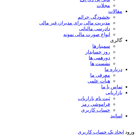
مجلات
مقالات
بخشودگی جرائم
مدیریت مالی برای مدیران غیر مالی
دادرسی مالیاتی
انواع صورت مالی نمونه
گالری
سمینارها
روز حسابدار
دورهمی ها
نشست ها
درباره ما
معرفی ما
هیأت علمی
تماس با ما
بازاریابی
ثبت نام بازاریاب
فراموشی رمز
حساب کاربری
اساتید
ورود
ایجاد یک حساب کاربری