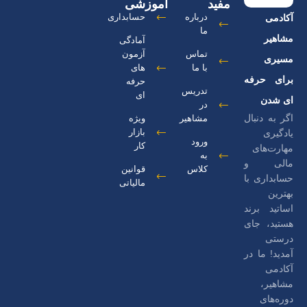
مفید
آموزشی
درباره
حسابداری
آکادمی
ما
مشاهیر
آمادگی
تماس
آزمون
مسیری
با ما
های
برای حرفه
حرفه
تدریس
ای
ای شدن
در
اگر به دنبال
مشاهیر
ویژه
بازار
یادگیری
ورود
کار
مهارت‌های
به
مالی و
کلاس
قوانین
حسابداری با
مالیاتی
بهترین
اساتید برند
هستید، جای
درستی
آمدید! ما در
آکادمی
مشاهیر،
دوره‌های