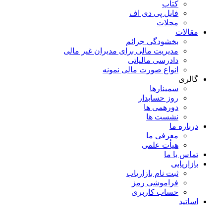
کتاب
فایل پی دی اف
مجلات
مقالات
بخشودگی جرائم
مدیریت مالی برای مدیران غیر مالی
دادرسی مالیاتی
انواع صورت مالی نمونه
گالری
سمینارها
روز حسابدار
دورهمی ها
نشست ها
درباره ما
معرفی ما
هیأت علمی
تماس با ما
بازاریابی
ثبت نام بازاریاب
فراموشی رمز
حساب کاربری
اساتید