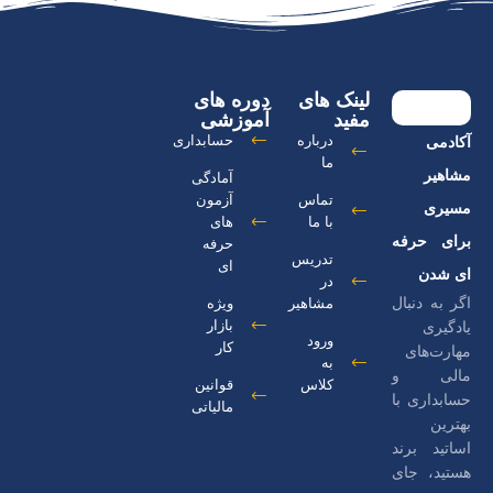
لینک های
دوره های
مفید
آموزشی
درباره
حسابداری
آکادمی
ما
مشاهیر
آمادگی
تماس
آزمون
مسیری
با ما
های
برای حرفه
حرفه
تدریس
ای
ای شدن
در
اگر به دنبال
مشاهیر
ویژه
بازار
یادگیری
ورود
کار
مهارت‌های
به
مالی و
کلاس
قوانین
حسابداری با
مالیاتی
بهترین
اساتید برند
هستید، جای