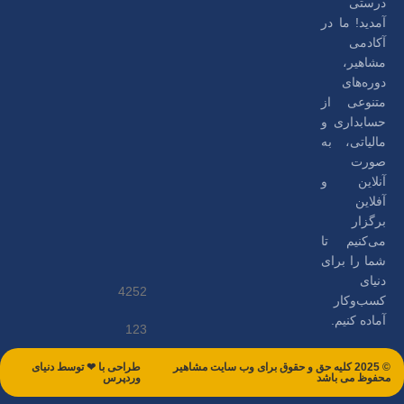
درستی
آمدید! ما در
آکادمی
مشاهیر،
دوره‌های
متنوعی از
حسابداری و
مالیاتی، به
صورت
آنلاین و
آفلاین
برگزار
می‌کنیم تا
شما را برای
دنیای
4252
کسب‌وکار
آماده کنیم.
123
© 2025 کلیه حق و حقوق برای وب سایت مشاهیر
طراحی با ❤ توسط​ دنیای
محفوظ می باشد
وردپرس