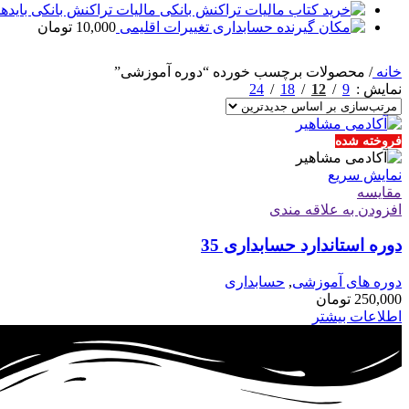
مالیات تراکنش بانکی بایدها 
حسابداری تغییرات اقلیمی
10,000
تومان
خانه
/
محصولات برچسب خورده “دوره آموزشی”
24
18
12
9
نمایش
فروخته شده
نمایش سریع
مقايسه
افزودن به علاقه مندی
دوره استاندارد حسابداری 35
دوره های آموزشی
,
حسابداری
250,000
تومان
اطلاعات بیشتر