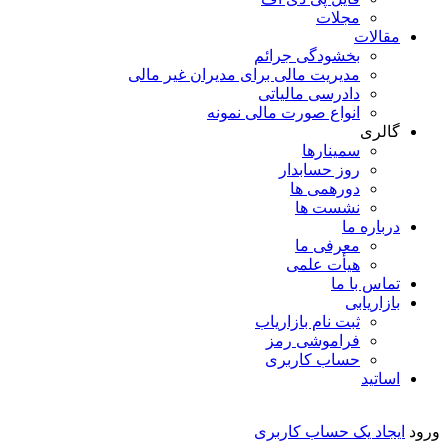
مجلات
مقالات
بخشودگی جرائم
مدیریت مالی برای مدیران غیر مالی
دادرسی مالیاتی
انواع صورت مالی نمونه
گالری
سمینارها
روز حسابدار
دورهمی ها
نشست ها
درباره ما
معرفی ما
هیأت علمی
تماس با ما
بازاریابی
ثبت نام بازاریاب
فراموشی رمز
حساب کاربری
اساتید
ورود
ایجاد یک حساب کاربری