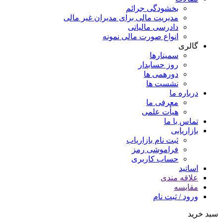
بخشودگی جرائم
مدیریت مالی برای مدیران غیر مالی
دادرسی مالیاتی
انواع صورت مالی نمونه
گالری
سمینارها
روز حسابدار
دورهمی ها
نشست ها
درباره ما
معرفی ما
هیأت علمی
تماس با ما
بازاریابی
ثبت نام بازاریاب
فراموشی رمز
حساب کاربری
اساتید
علاقه مندی
مقايسه
ورود / ثبت نام
سبد خرید