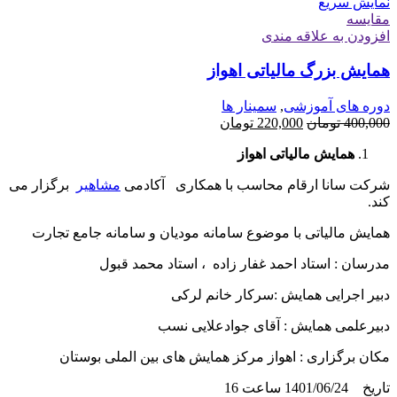
نمایش سریع
مقايسه
افزودن به علاقه مندی
همایش بزرگ مالیاتی اهواز
دوره های آموزشی
,
سمینار ها
قیمت
قیمت
400,000
تومان
220,000
تومان
اصلی
فعلی
همایش مالیاتی اهواز
400,000 تومان
220,000 تومان
بود.
است.
شرکت سانا ارقام محاسب با همکاری آکادمی
مشاهیر
برگزار می
کند.
همایش مالیاتی با موضوع سامانه مودیان و سامانه جامع تجارت
مدرسان : استاد احمد غفار زاده ، استاد محمد قبول
دبیر اجرایی همایش :سرکار خانم لرکی
دبیرعلمی همایش : آقای جوادعلایی نسب
مکان برگزاری : اهواز مرکز همایش های بین الملی بوستان
تاریخ 1401/06/24 ساعت 16