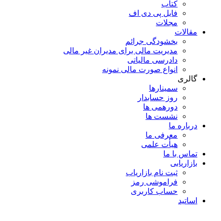
کتاب
فایل پی دی اف
مجلات
مقالات
بخشودگی جرائم
مدیریت مالی برای مدیران غیر مالی
دادرسی مالیاتی
انواع صورت مالی نمونه
گالری
سمینارها
روز حسابدار
دورهمی ها
نشست ها
درباره ما
معرفی ما
هیأت علمی
تماس با ما
بازاریابی
ثبت نام بازاریاب
فراموشی رمز
حساب کاربری
اساتید