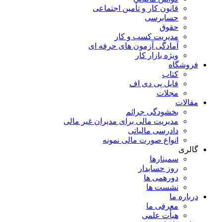
قانون کار و تأمین اجتماعی
حسابرسی
حقوق
مدیریت کسب و کار
آمادگی آزمون های حرفه ای
ویژه بازار کار
فروشگاه
کتاب
فایل پی دی اف
مجلات
مقالات
بخشودگی جرائم
مدیریت مالی برای مدیران غیر مالی
دادرسی مالیاتی
انواع صورت مالی نمونه
گالری
سمینارها
روز حسابدار
دورهمی ها
نشست ها
درباره ما
معرفی ما
هیأت علمی