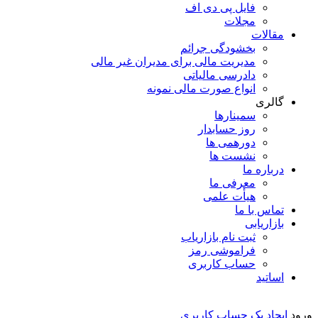
فایل پی دی اف
مجلات
مقالات
بخشودگی جرائم
مدیریت مالی برای مدیران غیر مالی
دادرسی مالیاتی
انواع صورت مالی نمونه
گالری
سمینارها
روز حسابدار
دورهمی ها
نشست ها
درباره ما
معرفی ما
هیأت علمی
تماس با ما
بازاریابی
ثبت نام بازاریاب
فراموشی رمز
حساب کاربری
اساتید
ورود
ایجاد یک حساب کاربری