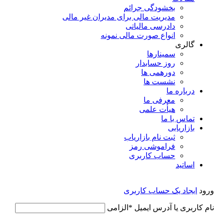
بخشودگی جرائم
مدیریت مالی برای مدیران غیر مالی
دادرسی مالیاتی
انواع صورت مالی نمونه
گالری
سمینارها
روز حسابدار
دورهمی ها
نشست ها
درباره ما
معرفی ما
هیأت علمی
تماس با ما
بازاریابی
ثبت نام بازاریاب
فراموشی رمز
حساب کاربری
اساتید
ورود
ایجاد یک حساب کاربری
نام کاربری یا آدرس ایمیل
*
الزامی