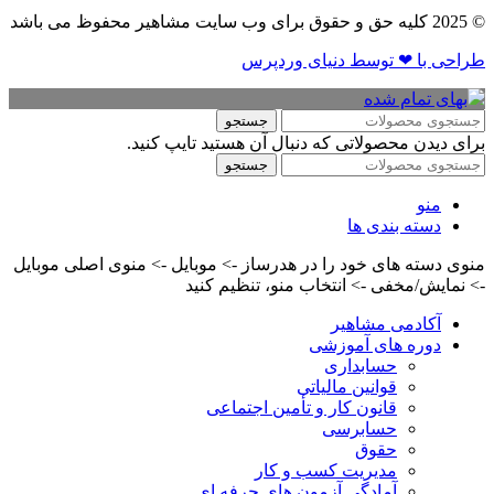
© 2025 کلیه حق و حقوق برای وب سایت مشاهیر محفوظ می باشد
طراحی با ❤ توسط​ دنیای وردپرس
جستجو
برای دیدن محصولاتی که دنبال آن هستید تایپ کنید.
جستجو
منو
دسته بندی ها
منوی دسته های خود را در هدرساز -> موبایل -> منوی اصلی موبایل
-> نمایش/مخفی -> انتخاب منو، تنظیم کنید
آکادمی مشاهیر
دوره های آموزشی
حسابداری
قوانین مالیاتی
قانون کار و تأمین اجتماعی
حسابرسی
حقوق
مدیریت کسب و کار
آمادگی آزمون های حرفه ای