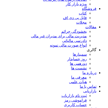
ویژه بازار کار
فروشگاه
کتاب
فایل پی دی اف
مجلات
مقالات
بخشودگی جرائم
مدیریت مالی برای مدیران غیر مالی
دادرسی مالیاتی
انواع صورت مالی نمونه
گالری
سمینارها
روز حسابدار
دورهمی ها
نشست ها
درباره ما
معرفی ما
هیأت علمی
تماس با ما
بازاریابی
ثبت نام بازاریاب
فراموشی رمز
حساب کاربری