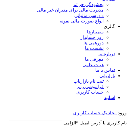
بخشودگی جرائم
مدیریت مالی برای مدیران غیر مالی
دادرسی مالیاتی
انواع صورت مالی نمونه
گالری
سمینارها
روز حسابدار
دورهمی ها
نشست ها
درباره ما
معرفی ما
هیأت علمی
تماس با ما
بازاریابی
ثبت نام بازاریاب
فراموشی رمز
حساب کاربری
اساتید
ورود
ایجاد یک حساب کاربری
نام کاربری یا آدرس ایمیل
*
الزامی