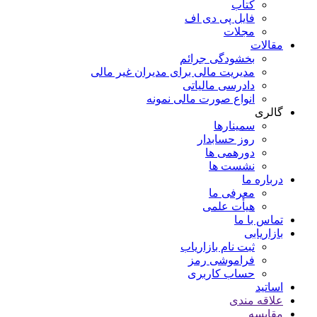
کتاب
فایل پی دی اف
مجلات
مقالات
بخشودگی جرائم
مدیریت مالی برای مدیران غیر مالی
دادرسی مالیاتی
انواع صورت مالی نمونه
گالری
سمینارها
روز حسابدار
دورهمی ها
نشست ها
درباره ما
معرفی ما
هیأت علمی
تماس با ما
بازاریابی
ثبت نام بازاریاب
فراموشی رمز
حساب کاربری
اساتید
علاقه مندی
مقايسه