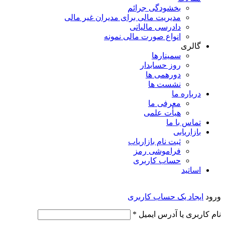
بخشودگی جرائم
مدیریت مالی برای مدیران غیر مالی
دادرسی مالیاتی
انواع صورت مالی نمونه
گالری
سمینارها
روز حسابدار
دورهمی ها
نشست ها
درباره ما
معرفی ما
هیأت علمی
تماس با ما
بازاریابی
ثبت نام بازاریاب
فراموشی رمز
حساب کاربری
اساتید
ورود
ایجاد یک حساب کاربری
الزامی
نام کاربری یا آدرس ایمیل
*