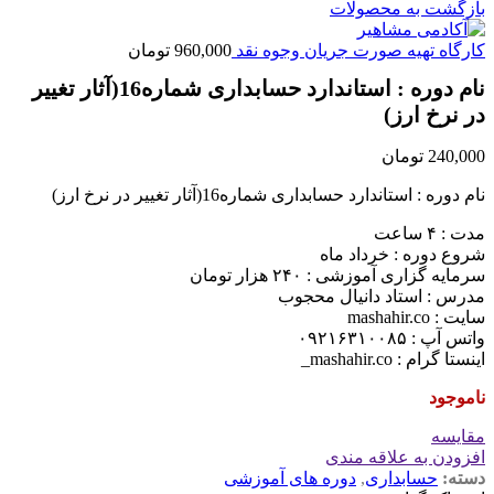
بازگشت به محصولات
کارگاه تهیه صورت جریان وجوه نقد
960,000
تومان
نام دوره : استاندارد حسابداری شماره16(آثار تغییر
در نرخ ارز)
240,000
تومان
نام دوره : استاندارد حسابداری شماره16(آثار تغییر در نرخ ارز)
مدت : ۴ ساعت
شروع دوره : خرداد ماه
سرمایه گزاری آموزشی : ۲۴۰ هزار تومان
مدرس : استاد دانیال محجوب
سایت : mashahir.co
واتس آپ : ۰۹۲۱۶۳۱۰۰۸۵
اینستا گرام : mashahir.co_
ناموجود
مقايسه
افزودن به علاقه مندی
دسته:
حسابداری
,
دوره های آموزشی