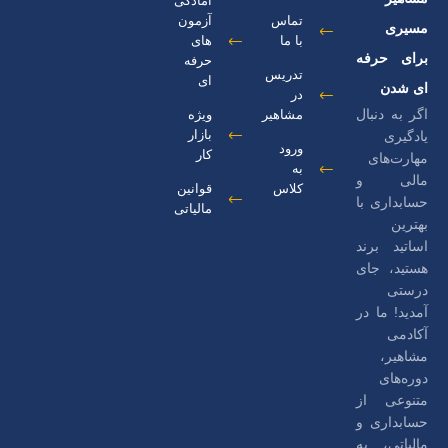
آمادگی
تماس
آزمون
مسیری
با ما
های
برای حرفه
حرفه
تدریس
ای
ای شدن
در
اگر به دنبال
مشاهیر
ویژه
بازار
یادگیری
ورود
کار
مهارت‌های
به
مالی و
کلاس
قوانین
حسابداری با
مالیاتی
بهترین
اساتید برند
هستید، جای
درستی
آمدید! ما در
آکادمی
مشاهیر،
دوره‌های
متنوعی از
حسابداری و
مالیاتی، به