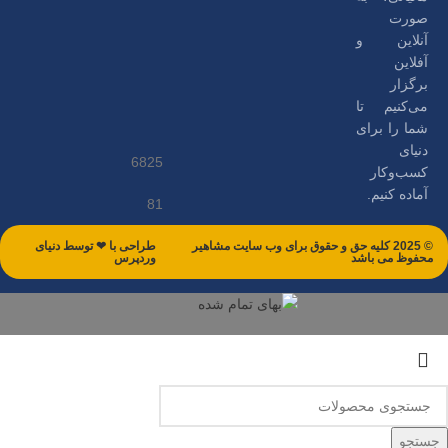
صورت
آنلاین و
آفلاین
برگزار
می‌کنیم تا
شما را برای
دنیای
6825
کسب‌وکار
آماده کنیم.
81
© 2025 کلیه حق و حقوق برای وب سایت مشاهیر
طراحی با ❤ توسط​ دنیای
محفوظ می باشد
وردپرس
جستجو