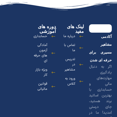
لینک های
دوره های
مفید
آموزشی
درباره ما
حسابداری
آکادمی
مشاهیر
تماس با
آمادگی
ما
آزمون
مسیری برای
های حرفه
تدریس
حرفه ای شدن
ای
در
اگر به دنبال
مشاهیر
ویژه بازار
یادگیری
کار
مهارت‌های
ورود به
مالی و
کلاس
قوانین
مالیاتی
حسابداری با
بهترین اساتید
برند هستید،
جای درستی
آمدید! ما در