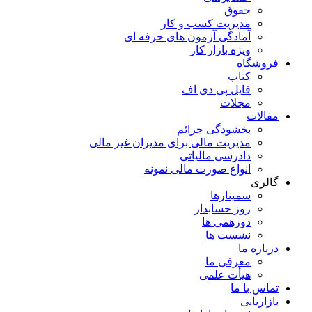
حقوق
مدیریت کسب و کار
آمادگی آزمون های حرفه ای
ویژه بازار کار
فروشگاه
کتاب
فایل پی دی اف
مجلات
مقالات
بخشودگی جرائم
مدیریت مالی برای مدیران غیر مالی
دادرسی مالیاتی
انواع صورت مالی نمونه
گالری
سمینارها
روز حسابدار
دورهمی ها
نشست ها
درباره ما
معرفی ما
هیأت علمی
تماس با ما
بازاریابی