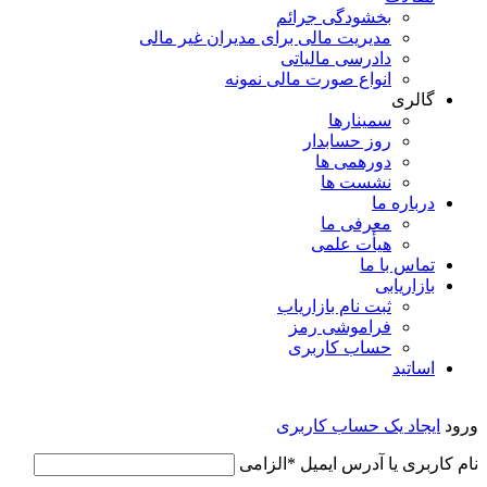
بخشودگی جرائم
مدیریت مالی برای مدیران غیر مالی
دادرسی مالیاتی
انواع صورت مالی نمونه
گالری
سمینارها
روز حسابدار
دورهمی ها
نشست ها
درباره ما
معرفی ما
هیأت علمی
تماس با ما
بازاریابی
ثبت نام بازاریاب
فراموشی رمز
حساب کاربری
اساتید
ورود
ایجاد یک حساب کاربری
نام کاربری یا آدرس ایمیل
*
الزامی