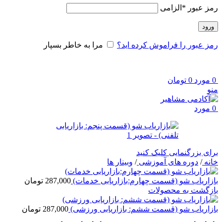
رمز عبور
*
الزامی
ورود
رمز عبور را فراموش کرده اید؟
مرا به خاطر بسپار
0
مورد
0
تومان
منو
0
مورد
برای بزرگنمایی کلیک کنید
خانه
/
دوره های آموزشی
/
وبینار ها
بازاریاب شو (قسمت چهارم:بازاریابی خدمات)
287,000
تومان
بازگشت به محصولات
بازاریاب شو (قسمت ششم: بازاریابی ورزشی)
287,000
تومان