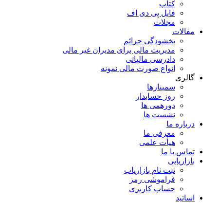
کتاب
فایل پی دی اف
مجلات
مقالات
بخشودگی جرائم
مدیریت مالی برای مدیران غیر مالی
دادرسی مالیاتی
انواع صورت مالی نمونه
گالری
سمینارها
روز حسابدار
دورهمی ها
نشست ها
درباره ما
معرفی ما
هیأت علمی
تماس با ما
بازاریابی
ثبت نام بازاریاب
فراموشی رمز
حساب کاربری
اساتید