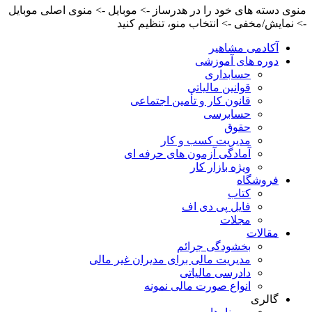
منوی دسته های خود را در هدرساز -> موبایل -> منوی اصلی موبایل
-> نمایش/مخفی -> انتخاب منو، تنظیم کنید
آکادمی مشاهیر
دوره های آموزشی
حسابداری
قوانین مالیاتی
قانون کار و تأمین اجتماعی
حسابرسی
حقوق
مدیریت کسب و کار
آمادگی آزمون های حرفه ای
ویژه بازار کار
فروشگاه
کتاب
فایل پی دی اف
مجلات
مقالات
بخشودگی جرائم
مدیریت مالی برای مدیران غیر مالی
دادرسی مالیاتی
انواع صورت مالی نمونه
گالری