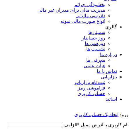
بخشودگی جرائم
مدیریت مالی برای مدیران غیر مالی
دادرسی مالیاتی
انواع صورت مالی نمونه
گالری
سمینارها
روز حسابدار
دورهمی ها
نشست ها
درباره ما
معرفی ما
هیأت علمی
تماس با ما
بازاریابی
ثبت نام بازاریاب
فراموشی رمز
حساب کاربری
اساتید
ورود
ایجاد یک حساب کاربری
نام کاربری یا آدرس ایمیل
*
الزامی