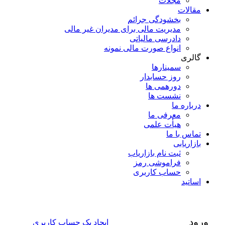
مجلات
مقالات
بخشودگی جرائم
مدیریت مالی برای مدیران غیر مالی
دادرسی مالیاتی
انواع صورت مالی نمونه
گالری
سمینارها
روز حسابدار
دورهمی ها
نشست ها
درباره ما
معرفی ما
هیأت علمی
تماس با ما
بازاریابی
ثبت نام بازاریاب
فراموشی رمز
حساب کاربری
اساتید
ورود
ایجاد یک حساب کاربری