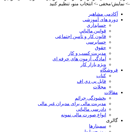
-> نمایش/مخفی -> انتخاب منو، تنظیم کنید
آکادمی مشاهیر
دوره های آموزشی
حسابداری
قوانین مالیاتی
قانون کار و تأمین اجتماعی
حسابرسی
حقوق
مدیریت کسب و کار
آمادگی آزمون های حرفه ای
ویژه بازار کار
فروشگاه
کتاب
فایل پی دی اف
مجلات
مقالات
بخشودگی جرائم
مدیریت مالی برای مدیران غیر مالی
دادرسی مالیاتی
انواع صورت مالی نمونه
گالری
سمینارها
روز حسابدار