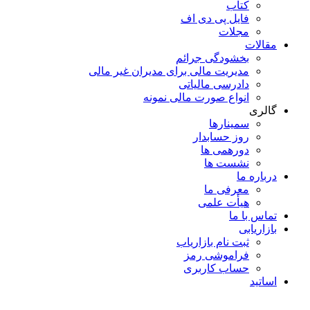
کتاب
فایل پی دی اف
مجلات
مقالات
بخشودگی جرائم
مدیریت مالی برای مدیران غیر مالی
دادرسی مالیاتی
انواع صورت مالی نمونه
گالری
سمینارها
روز حسابدار
دورهمی ها
نشست ها
درباره ما
معرفی ما
هیأت علمی
تماس با ما
بازاریابی
ثبت نام بازاریاب
فراموشی رمز
حساب کاربری
اساتید