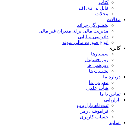
کتاب
فایل پی دی اف
مجلات
مقالات
بخشودگی جرائم
مدیریت مالی برای مدیران غیر مالی
دادرسی مالیاتی
انواع صورت مالی نمونه
گالری
سمینارها
روز حسابدار
دورهمی ها
نشست ها
درباره ما
معرفی ما
هیأت علمی
تماس با ما
بازاریابی
ثبت نام بازاریاب
فراموشی رمز
حساب کاربری
اساتید