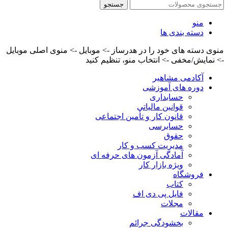
جستجو
منو
دسته بندی ها
منوی دسته های خود را در هدرساز -> موبایل -> منوی اصلی موبایل
-> نمایش/مخفی -> انتخاب منو، تنظیم کنید
آکادمی مشاهیر
دوره های آموزشی
حسابداری
قوانین مالیاتی
قانون کار و تأمین اجتماعی
حسابرسی
حقوق
مدیریت کسب و کار
آمادگی آزمون های حرفه ای
ویژه بازار کار
فروشگاه
کتاب
فایل پی دی اف
مجلات
مقالات
بخشودگی جرائم