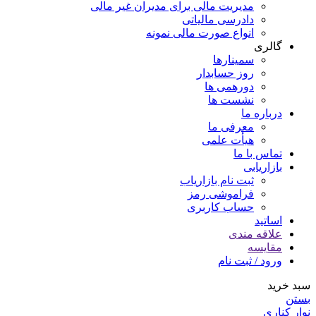
مدیریت مالی برای مدیران غیر مالی
دادرسی مالیاتی
انواع صورت مالی نمونه
گالری
سمینارها
روز حسابدار
دورهمی ها
نشست ها
درباره ما
معرفی ما
هیأت علمی
تماس با ما
بازاریابی
ثبت نام بازاریاب
فراموشی رمز
حساب کاربری
اساتید
علاقه مندی
مقايسه
ورود / ثبت نام
سبد خرید
بستن
نوار کناری