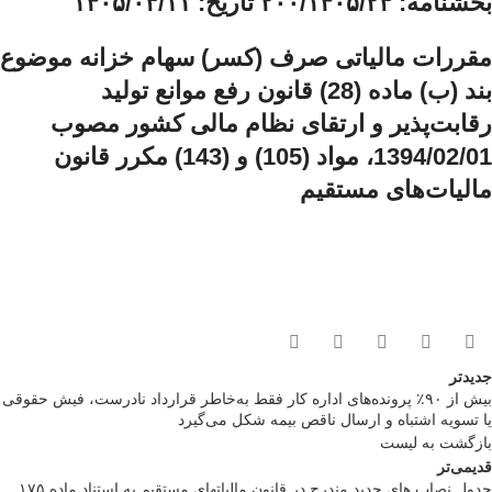
بخشنامه: ۲٠٠/۱۴٠۵/۲۳ تاریخ: ۱۴٠۵/٠۳/۱۱
مقررات مالیاتی صرف (کسر) سهام خزانه موضوع
بند (ب) ماده (28) قانون رفع موانع تولید
رقابت‌پذیر و ارتقای نظام مالی کشور مصوب
1394/02/01، مواد (105) و (143) مکرر قانون
مالیات‌های مستقیم
جدیدتر
بیش از ۹۰٪ پرونده‌های اداره کار فقط به‌خاطر قرارداد نادرست، فیش حقوقی
یا تسویه اشتباه و ارسال ناقص بیمه شکل می‌گیرد
بازگشت به لیست
قدیمی‌تر
جدول نصاب های جدید مندرج در قانون مالیاتهای مستقیم به استناد ماده ۱۷۵