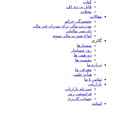
کتاب
فایل پی دی اف
مجلات
مقالات
بخشودگی جرائم
مدیریت مالی برای مدیران غیر مالی
دادرسی مالیاتی
انواع صورت مالی نمونه
گالری
سمینارها
روز حسابدار
دورهمی ها
نشست ها
درباره ما
معرفی ما
هیأت علمی
تماس با ما
بازاریابی
ثبت نام بازاریاب
فراموشی رمز
حساب کاربری
اساتید