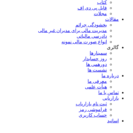
کتاب
فایل پی دی اف
مجلات
مقالات
بخشودگی جرائم
مدیریت مالی برای مدیران غیر مالی
دادرسی مالیاتی
انواع صورت مالی نمونه
گالری
سمینارها
روز حسابدار
دورهمی ها
نشست ها
درباره ما
معرفی ما
هیأت علمی
تماس با ما
بازاریابی
ثبت نام بازاریاب
فراموشی رمز
حساب کاربری
اساتید