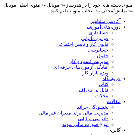
منوی دسته های خود را در هدرساز -> موبایل -> منوی اصلی موبایل
-> نمایش/مخفی -> انتخاب منو، تنظیم کنید
آکادمی مشاهیر
دوره های آموزشی
حسابداری
قوانین مالیاتی
قانون کار و تأمین اجتماعی
حسابرسی
حقوق
مدیریت کسب و کار
آمادگی آزمون های حرفه ای
ویژه بازار کار
فروشگاه
کتاب
فایل پی دی اف
مجلات
مقالات
بخشودگی جرائم
مدیریت مالی برای مدیران غیر مالی
دادرسی مالیاتی
انواع صورت مالی نمونه
گالری